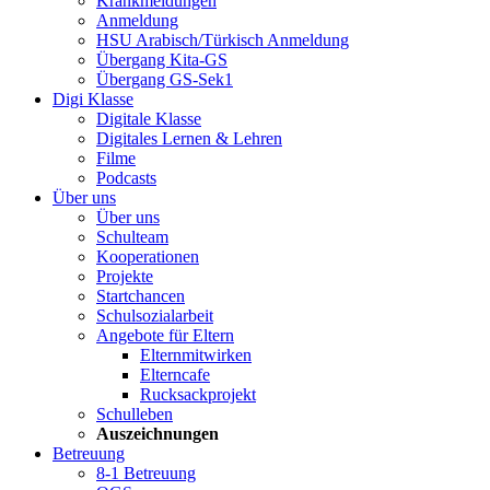
Krankmeldungen
Anmeldung
HSU Arabisch/Türkisch Anmeldung
Übergang Kita-GS
Übergang GS-Sek1
Digi Klasse
Digitale Klasse
Digitales Lernen & Lehren
Filme
Podcasts
Über uns
Über uns
Schulteam
Kooperationen
Projekte
Startchancen
Schulsozialarbeit
Angebote für Eltern
Elternmitwirken
Elterncafe
Rucksackprojekt
Schulleben
Auszeichnungen
Betreuung
8-1 Betreuung