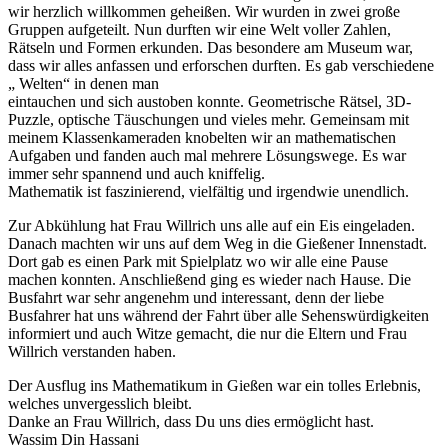
wir herzlich willkommen geheißen. Wir wurden in zwei große
Gruppen aufgeteilt. Nun durften wir eine Welt voller Zahlen,
Rätseln und Formen erkunden. Das besondere am Museum war,
dass wir alles anfassen und erforschen durften. Es gab verschiedene
„ Welten“ in denen man
eintauchen und sich austoben konnte. Geometrische Rätsel, 3D-
Puzzle, optische Täuschungen und vieles mehr. Gemeinsam mit
meinem Klassenkameraden knobelten wir an mathematischen
Aufgaben und fanden auch mal mehrere Lösungswege. Es war
immer sehr spannend und auch kniffelig.
Mathematik ist faszinierend, vielfältig und irgendwie unendlich.
Zur Abkühlung hat Frau Willrich uns alle auf ein Eis eingeladen.
Danach machten wir uns auf dem Weg in die Gießener Innenstadt.
Dort gab es einen Park mit Spielplatz wo wir alle eine Pause
machen konnten. Anschließend ging es wieder nach Hause. Die
Busfahrt war sehr angenehm und interessant, denn der liebe
Busfahrer hat uns während der Fahrt über alle Sehenswürdigkeiten
informiert und auch Witze gemacht, die nur die Eltern und Frau
Willrich verstanden haben.
Der Ausflug ins Mathematikum in Gießen war ein tolles Erlebnis,
welches unvergesslich bleibt.
Danke an Frau Willrich, dass Du uns dies ermöglicht hast.
Wassim Din Hassani