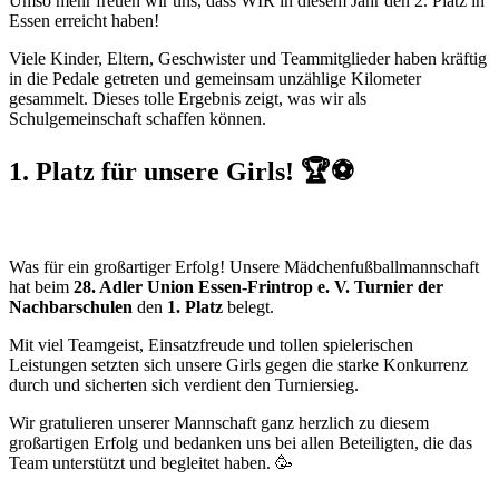
Umso mehr freuen wir uns, dass WIR in diesem Jahr den 2. Platz in
Essen erreicht haben!
Viele Kinder, Eltern, Geschwister und Teammitglieder haben kräftig
in die Pedale getreten und gemeinsam unzählige Kilometer
gesammelt. Dieses tolle Ergebnis zeigt, was wir als
Schulgemeinschaft schaffen können.
1. Platz für unsere Girls! 🏆⚽
Was für ein großartiger Erfolg! Unsere Mädchenfußballmannschaft
hat beim
28. Adler Union Essen-Frintrop e. V. Turnier der
Nachbarschulen
den
1. Platz
belegt.
Mit viel Teamgeist, Einsatzfreude und tollen spielerischen
Leistungen setzten sich unsere Girls gegen die starke Konkurrenz
durch und sicherten sich verdient den Turniersieg.
Wir gratulieren unserer Mannschaft ganz herzlich zu diesem
großartigen Erfolg und bedanken uns bei allen Beteiligten, die das
Team unterstützt und begleitet haben. 🥳