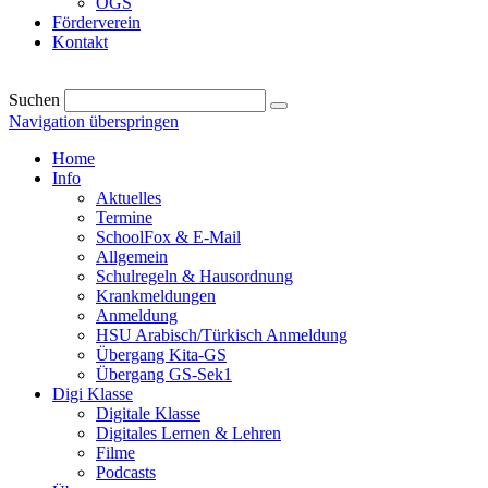
OGS
Förderverein
Kontakt
Suchen
Navigation überspringen
Home
Info
Aktuelles
Termine
SchoolFox & E-Mail
Allgemein
Schulregeln & Hausordnung
Krankmeldungen
Anmeldung
HSU Arabisch/Türkisch Anmeldung
Übergang Kita-GS
Übergang GS-Sek1
Digi Klasse
Digitale Klasse
Digitales Lernen & Lehren
Filme
Podcasts