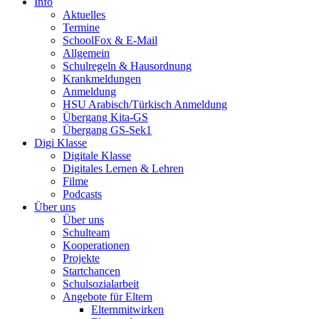
Info
Aktuelles
Termine
SchoolFox & E-Mail
Allgemein
Schulregeln & Hausordnung
Krankmeldungen
Anmeldung
HSU Arabisch/Türkisch Anmeldung
Übergang Kita-GS
Übergang GS-Sek1
Digi Klasse
Digitale Klasse
Digitales Lernen & Lehren
Filme
Podcasts
Über uns
Über uns
Schulteam
Kooperationen
Projekte
Startchancen
Schulsozialarbeit
Angebote für Eltern
Elternmitwirken