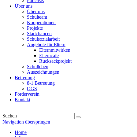
Podcasts
Über uns
Über uns
Schulteam
Kooperationen
Projekte
Startchancen
Schulsozialarbeit
Angebote für Eltern
Elternmitwirken
Elterncafe
Rucksackprojekt
Schulleben
Auszeichnungen
Betreuung
8-1 Betreuung
OGS
Förderverein
Kontakt
Suchen
Navigation überspringen
Home