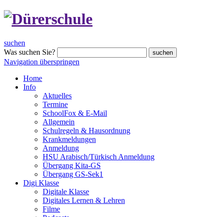
suchen
Was suchen Sie?
suchen
Navigation überspringen
Home
Info
Aktuelles
Termine
SchoolFox & E-Mail
Allgemein
Schulregeln & Hausordnung
Krankmeldungen
Anmeldung
HSU Arabisch/Türkisch Anmeldung
Übergang Kita-GS
Übergang GS-Sek1
Digi Klasse
Digitale Klasse
Digitales Lernen & Lehren
Filme